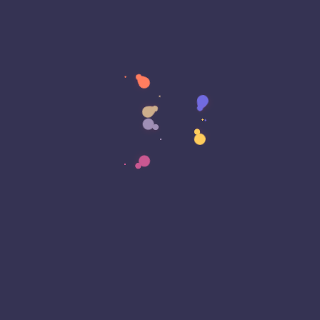
febrero 2020
Categories
Business
Ciencia e Innovación
Desarrollo de Software
Dirección Empresarial
Emprendimiento Tecnológico
Gobierno Digital
Liderazgo Tecnológico
Opinión Tecnológica