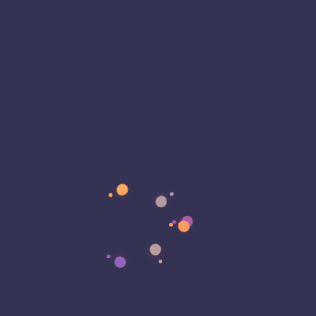
– Documentar sus procesos principales antes
de automatizar cualquier cosa.
– Identificar las tres tareas más repetitivas del
equipo.
– Explorar herramientas de IA para cada una de
esas tareas.
– Capacitar al equipo con sesiones cortas y
enfocadas en casos de uso reales.
– Establecer métricas claras para medir el
impacto.
– Crear reglas internas sobre el uso de datos y
herramientas externas.
– Escalar solo cuando exista evidencia de valor
comprobado.
El objetivo no es implementar IA en toda la
empresa de manera simultánea. Es identificar