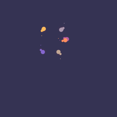
Categories
Business
Ciencia e Innovación
Desarrollo de Software
Dirección Empresarial
Emprendimiento Tecnológico
Gobierno Digital
Liderazgo Tecnológico
Opinión Tecnológica
Reviews