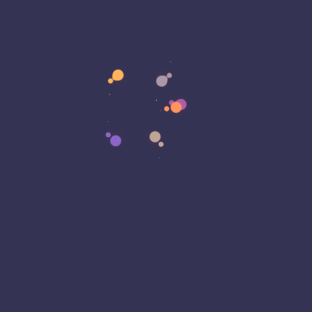
Categories
Business
Ciencia e Innovación
Desarrollo de Software
Dirección Empresarial
Emprendimiento Tecnológico
Gobierno Digital
Liderazgo Tecnológico
Opinión Tecnológica
Reviews